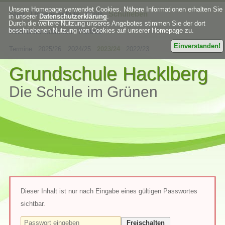
Unsere Homepage verwendet Cookies. Nähere Informationen erhalten Sie
Start
Unsere Schule
Profil
Schulleben
in unserer
Datenschutzerklärung
.
Durch die weitere Nutzung unseres Angebotes stimmen Sie der dort
beschriebenen Nutzung von Cookies auf unserer Homepage zu.
Elterninformationen
Partner
Einverstanden!
Termine
2025/26
2024/25
2023/24
2022/23
Grundschule Hacklberg
Die Schule im Grünen
Dieser Inhalt ist nur nach Eingabe eines gültigen Passwortes
sichtbar.
Freischalten