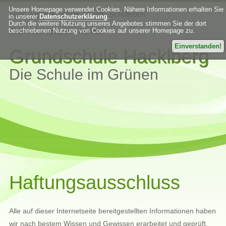
Unsere Homepage verwendet Cookies. Nähere Informationen erhalten Sie
Start
Unsere Schule
Profil
Schulleben
in unserer
Datenschutzerklärung
.
Durch die weitere Nutzung unseres Angebotes stimmen Sie der dort
beschriebenen Nutzung von Cookies auf unserer Homepage zu.
Elterninformationen
Partner
Einverstanden!
Grundschule Hacklberg
Die Schule im Grünen
Haftungsausschluss
Alle auf dieser Internetseite bereitgestellten Informationen haben
wir nach bestem Wissen und Gewissen erarbeitet und geprüft.