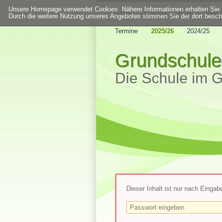
Unsere Homepage verwendet Cookies. Nähere Informationen erhalten Sie 
Start
Unsere Schule
Profil
Durch die weitere Nutzung unseres Angebotes stimmen Sie der dort besc
Termine
2025/26
2024/25
Grundschule
Die Schule im 
Dieser Inhalt ist nur nach Eingab