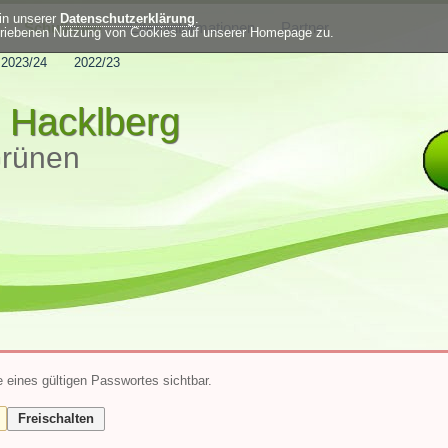
in unserer
Datenschutzerklärung
.
Schulleben
Elterninformationen
Partner
hriebenen Nutzung von Cookies auf unserer Homepage zu.
2023/24
2022/23
 Hacklberg
Grünen
e eines gültigen Passwortes sichtbar.
Freischalten