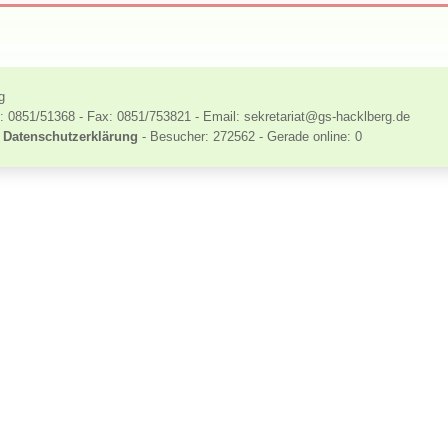
g
: 0851/51368 - Fax: 0851/753821 - Email: sekretariat
@
gs-hacklberg
.
de
-
Datenschutzerklärung
- Besucher: 272562 - Gerade online: 0